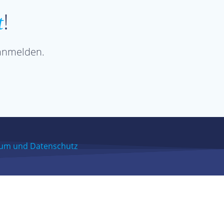
!
t
 anmelden.
um und Datenschutz